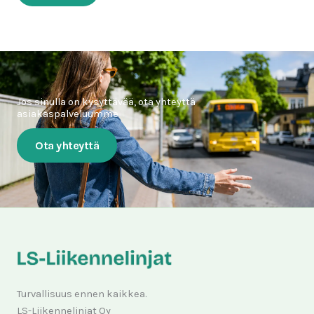
Jos sinulla on kysyttävää, ota yhteyttä
asiakaspalveluumme
Ota yhteyttä
Turvallisuus ennen kaikkea.
LS-Liikennelinjat Oy