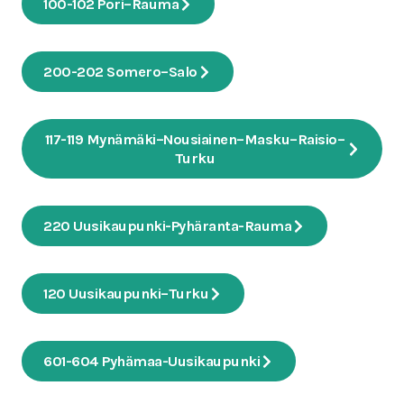
100-102 Pori–Rauma
200-202 Somero–Salo
117-119 Mynämäki–Nousiainen–Masku–Raisio–
Turku
220 Uusikaupunki-Pyhäranta-Rauma
120 Uusikaupunki–Turku
601-604 Pyhämaa-Uusikaupunki